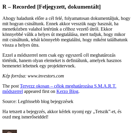
R – Recorded [Feljegyzett, dokumentált]
Ahogy haladunk előre a cél felé, folyamatosan dokumentáljuk, hogy
mit hogyan csináltunk. Ennek akkor vesszük nagy hasznát, ha
menetközben valahol letérünk a célhoz vezető útról. Ekkor
könnyebbé válik a helyes út megtalálása, mert tudjuk, hogy mikor
mit csináltunk, tehát könnyebb megtalálni, hogy miként találhatunk
vissza a helyes útra.
Ezzel a módszerrel nem csak egy egyszerű cél meghatározás
történik, hanem olyan elemeket is definiálunk, amelyek hasznos
bemenetei lehetnek egy projekttervnek.
Kép forrása: www.investors.com
The post
Tervezz okosan – célok meghatározása S.M.A.R.T.
módszerrel
appeared first on
Kerzo Blog
.
Source: Legfrissebb blog bejegyzések
Ha tetszett a bejegyzés, akkor kérlek nyomj egy „Tetszik”-et, és
oszd meg ismerőseiddel!
Szerző
Közzétéve