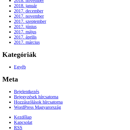
2018. november
2018. január
2017. december
2017. november
2017. szeptember
2017. június
2017. május
2017. április
2017. március
Kategóriák
Egyéb
Meta
Bejelentkezés
Bejegyzések hírcsatorna
Hozzászólások hírcsatorna
WordPress Magyarország
Kezdőlap
Kapcsolat
RSS