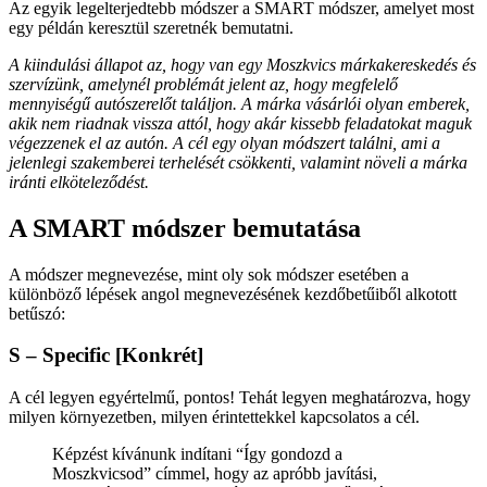
Az egyik legelterjedtebb módszer a SMART módszer, amelyet most
egy példán keresztül szeretnék bemutatni.
A kiindulási állapot az, hogy van egy Moszkvics márkakereskedés és
szervízünk, amelynél problémát jelent az, hogy megfelelő
mennyiségű autószerelőt találjon. A márka vásárlói olyan emberek,
akik nem riadnak vissza attól, hogy akár kissebb feladatokat maguk
végezzenek el az autón. A cél egy olyan módszert találni, ami a
jelenlegi szakemberei terhelését csökkenti, valamint növeli a márka
iránti elköteleződést.
A SMART módszer bemutatása
A módszer megnevezése, mint oly sok módszer esetében a
különböző lépések angol megnevezésének kezdőbetűiből alkotott
betűszó:
S – Specific [Konkrét]
A cél legyen egyértelmű, pontos! Tehát legyen meghatározva, hogy
milyen környezetben, milyen érintettekkel kapcsolatos a cél.
Képzést kívánunk indítani “Így gondozd a
Moszkvicsod” címmel, hogy az apróbb javítási,