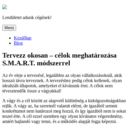
Tartalomhoz
Lendületet adunk cégének!
Menü
Kezdőlap
Blog
Tervezz okosan – célok meghatározása
S.M.A.R.T. módszerrel
Az év eleje a tervezésé, legalábbis az olyan vállalkozásoknál, akik
hosszú távra terveznek. A tervezéshez pedig célok kellenek, olyan
idealizált állapotok, amelyeket el kívánunk érni. A célok nem
tévesztendők össze a vágyakkal!
A vágy és a cél között az alapvető különbség a kidolgozottságukban
rejlik. A vágy az, ha szeretnél valamit elérni, de igazából semmi
konkrétumot nem határozol meg hozzá, és így igazából nem is sokat
teszel érte. A cél ezzel szemben egy olyan kívánatos végeredmény,
amiért hajlandó vagy tenni, és a működés alapját fogja képezni.