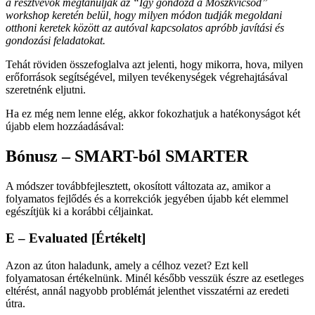
a résztvevők megtanulják az “Így gondozd a Moszkvicsod”
workshop keretén belül, hogy milyen módon tudják megoldani
otthoni keretek között az autóval kapcsolatos apróbb javítási és
gondozási feladatokat.
Tehát röviden összefoglalva azt jelenti, hogy mikorra, hova, milyen
erőforrások segítségével, milyen tevékenységek végrehajtásával
szeretnénk eljutni.
Ha ez még nem lenne elég, akkor fokozhatjuk a hatékonyságot két
újabb elem hozzáadásával:
Bónusz – SMART-ból SMARTER
A módszer továbbfejlesztett, okosított változata az, amikor a
folyamatos fejlődés és a korrekciók jegyében újabb két elemmel
egészítjük ki a korábbi céljainkat.
E – Evaluated [Értékelt]
Azon az úton haladunk, amely a célhoz vezet? Ezt kell
folyamatosan értékelnünk. Minél később vesszük észre az esetleges
eltérést, annál nagyobb problémát jelenthet visszatérni az eredeti
útra.