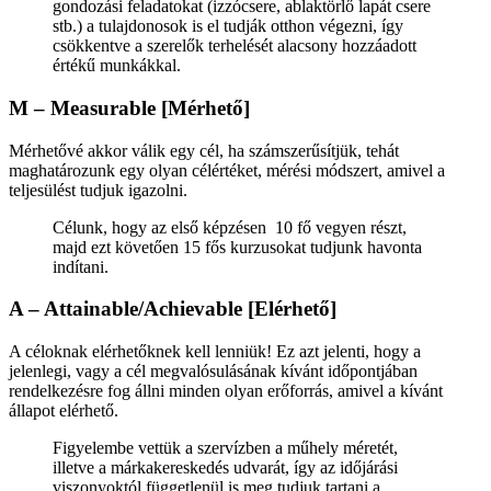
gondozási feladatokat (izzócsere, ablaktörlő lapát csere
stb.) a tulajdonosok is el tudják otthon végezni, így
csökkentve a szerelők terhelését alacsony hozzáadott
értékű munkákkal.
M – Measurable [Mérhető]
Mérhetővé akkor válik egy cél, ha számszerűsítjük, tehát
maghatározunk egy olyan célértéket, mérési módszert, amivel a
teljesülést tudjuk igazolni.
Célunk, hogy az első képzésen 10 fő vegyen részt,
majd ezt követően 15 fős kurzusokat tudjunk havonta
indítani.
A – Attainable/Achievable [Elérhető]
A céloknak elérhetőknek kell lenniük! Ez azt jelenti, hogy a
jelenlegi, vagy a cél megvalósulásának kívánt időpontjában
rendelkezésre fog állni minden olyan erőforrás, amivel a kívánt
állapot elérhető.
Figyelembe vettük a szervízben a műhely méretét,
illetve a márkakereskedés udvarát, így az időjárási
viszonyoktól függetlenül is meg tudjuk tartani a