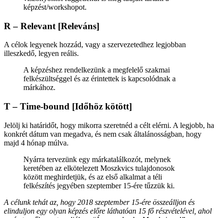
képzést/workshopot.
R – Relevant [Releváns]
A célok legyenek hozzád, vagy a szervezetedhez legjobban
illeszkedő, legyen reális.
A képzéshez rendelkezünk a megfelelő szakmai
felkészültséggel és az érintettek is kapcsolódnak a
márkához.
T – Time-bound [Időhöz kötött]
Jelölj ki határidőt, hogy mikorra szeretnéd a célt elérni. A legjobb, ha
konkrét dátum van megadva, és nem csak általánosságban, hogy
majd 4 hónap múlva.
Nyárra tervezünk egy márkatalálkozót, melynek
keretében az elkötelezett Moszkvics tulajdonosok
között meghirdetjük, és az első alkalmat a téli
felkészítés jegyében szeptember 15-ére tűzzük ki.
A célunk tehát az, hogy 2018 szeptember 15-ére összeálljon és
elinduljon egy olyan képzés előre láthatóan 15 fő részvételével, ahol