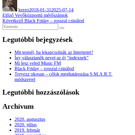
kerzo
2018-01-31
2025-07-14
Bejegyzés
Korábbi
Előző
Vevőközpontú mérőszámok
bejegyzés:
Következő
Következő
Black Friday – rosszul csinálod
navigáció
Keresés
bejegyzés:
Keresés
a
következő
Legutóbbi bejegyzések
kifejezésre:
Mit tennél, ha lekapcsolnák az Internetet?
Így választanék nevet az új “indexnek”
Mi lesz veled Music FM
Black Friday – rosszul csinálod
Tervezz okosan – célok meghatározása S.M.A.R.T.
módszerrel
Legutóbbi hozzászólások
Archívum
2020. augusztus
2020. július
2019. február