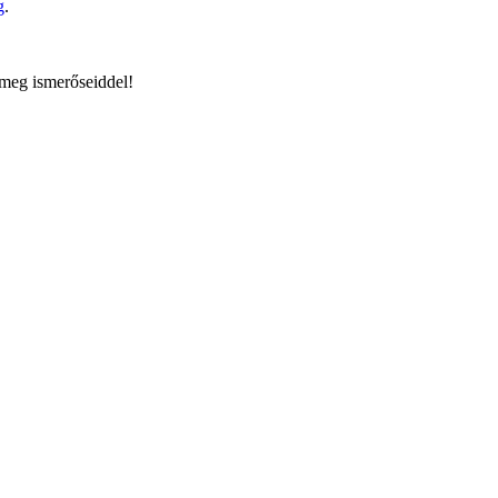
g
.
 meg ismerőseiddel!