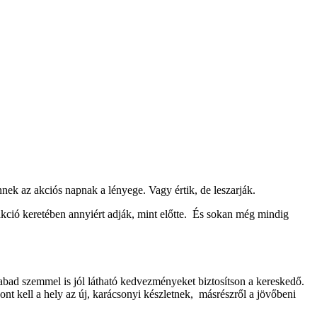
ek az akciós napnak a lényege. Vagy értik, de leszarják.
akció keretében annyiért adják, mint előtte. És sokan még mindig
szabad szemmel is jól látható kedvezményeket biztosítson a kereskedő.
zont kell a hely az új, karácsonyi készletnek, másrészről a jövőbeni