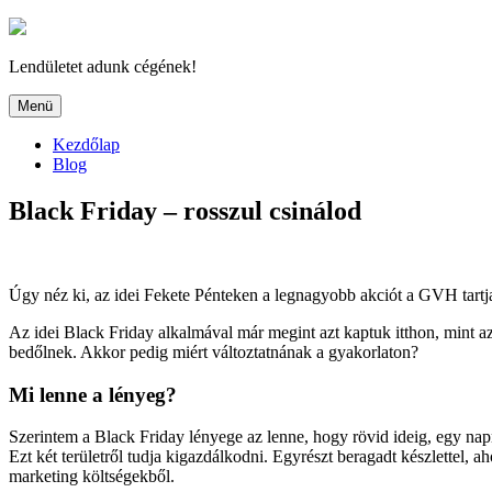
Tartalomhoz
Lendületet adunk cégének!
Menü
Kezdőlap
Blog
Black Friday – rosszul csinálod
Úgy néz ki, az idei Fekete Pénteken a legnagyobb akciót a GVH tartj
Az idei Black Friday alkalmával már megint azt kaptuk itthon, mint a
bedőlnek. Akkor pedig miért változtatnának a gyakorlaton?
Mi lenne a lényeg?
Szerintem a Black Friday lényege az lenne, hogy rövid ideig, egy napr
Ezt két területről tudja kigazdálkodni. Egyrészt beragadt készlettel, 
marketing költségekből.