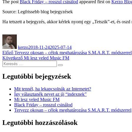
The post
Black Friday – rosszul csinálod
appeared first on
Kerzo Blo
Source: Legfrissebb blog bejegyzések
Ha tetszett a bejegyzés, akkor kérlek nyomj egy „Tetszik”-et, és oszd
Szerző
Közzétéve
kerzo
2018-11-24
2025-07-14
Bejegyzés
Korábbi
Előző
Tervezz okosan – célok meghatározása S.M.A.R.T. módszerrel
bejegyzés:
Következő
Következő
Mi lesz veled Music FM
navigáció
Keresés
bejegyzés:
Keresés
a
következő
Legutóbbi bejegyzések
kifejezésre:
Mit tennél, ha lekapcsolnák az Internetet?
Így választanék nevet az új “indexnek”
Mi lesz veled Music FM
Black Friday – rosszul csinálod
Tervezz okosan – célok meghatározása S.M.A.R.T. módszerrel
Legutóbbi hozzászólások