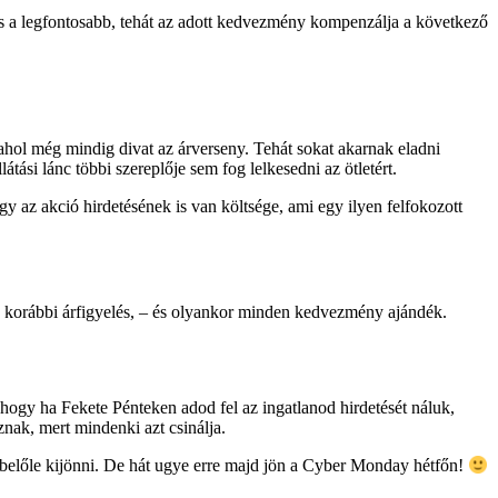
ás a legfontosabb, tehát az adott kedvezmény kompenzálja a következő
hol még mindig divat az árverseny. Tehát sokat akarnak eladni
si lánc többi szereplője sem fog lelkesedni az ötletért.
gy az akció hirdetésének is van költsége, ami egy ilyen felfokozott
gy korábbi árfigyelés, – és olyankor minden kedvezmény ajándék.
hogy ha Fekete Pénteken adod fel az ingatlanod hirdetését náluk,
óznak, mert mindenki azt csinálja.
het belőle kijönni. De hát ugye erre majd jön a Cyber Monday hétfőn!