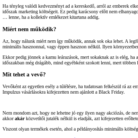
Ha tényleg valódi kedvezményt ad a kereskedő, arról az emberek elke
időszak marketing költségeit. Ez pedig karácsony előtt nem elhanya
… lenne, ha a kollektív emlékezet kitartana addig.
Miért nem működik?
Az, hogy nálunk miért nem így működik, annak sok oka lehet. A legfő
minimális hasznonnal, vagy éppen hasznon nélkül. Ilyen környezetben 
Ekkor pedig jönnek a kamu leárazások, mert sokaknak az is elég, ha az
időszakban még drágább, mind egyébként szokott lenni, mert többen h
Mit tehet a vevő?
Vevőként az egyetlen esély a túlélésre, ha tudatosan felkészül rá az
Impulzus vásárlásokra kifejezetten nem ajánlott a Black Friday.
Nem mondom azt, hogy ne lehetne jó egy ilyen nagy akciózás, de nem 
akkor
akár
közvetítői jutalék nélkül is eladják, azt kifejezetten eről
Viszont olyan termékek esetén, ahol a példányosítás minimális költségg