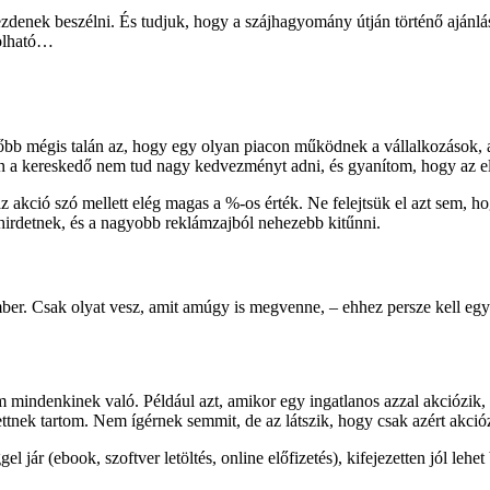
zdenek beszélni. És tudjuk, hogy a szájhagyomány útján történő ajánl
golható…
bb mégis talán az, hogy egy olyan piacon működnek a vállalkozások, a
a kereskedő nem tud nagy kedvezményt adni, és gyanítom, hogy az ellátá
 akció szó mellett elég magas a %-os érték. Ne felejtsük el azt sem, ho
irdetnek, és a nagyobb reklámzajból nehezebb kitűnni.
 ember. Csak olyat vesz, amit amúgy is megvenne, – ehhez persze kell e
mindenkinek való. Például azt, amikor egy ingatlanos azzal akciózik, 
tetettnek tartom. Nem ígérnek semmit, de az látszik, hogy csak azért akci
el jár (ebook, szoftver letöltés, online előfizetés), kifejezetten jól le