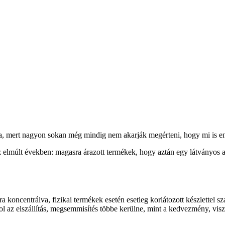
a, mert nagyon sokan még mindig nem akarják megérteni, hogy mi is enn
z elmúlt években: magasra árazott termékek, hogy aztán egy látványos 
a koncentrálva, fizikai termékek esetén esetleg korlátozott készlettel 
ahol az elszállítás, megsemmisítés többe kerülne, mint a kedvezmény, vis