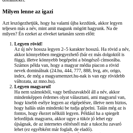
Milyen lenne az igazi
Azt leszögezhetjük, hogy ha valami újba kezdünk, akkor legyen
teljesen más a név, mint amit magunk mögött hagyunk. Na de
milyen? Én ezeket az elveket tartanám szem előtt:
Legyen rövid!
Az új név hossza legyen 2–5 karakter hosszú. Ha rövid a név,
akkor könnyebben megjegyezhető (bár ez más dolgoktól is
függ), illetve könnyebb begépelni a böngésző címsorába.
Számos példa van, hogy a magyar média piacon a rövid
nevek dominálnak (24.hu, 444, 777, 888, hvg, atv, origo,
index, de még a magyarnemzet.hu-nak is van egy rövidebb
változata, az mno.hu).
Legyen magyarul!
Ha nem számokból, vagy betűszavakból áll a név, akkor
mindenképpen érdemes olyat választani, ami magyarul van,
hogy kisebb esélye legyen az elgépelésre, illetve nem biztos,
hogy hallás után mindenki be tudja gépelni. Talán még az is
fontos, hogy ékezet nélküli legyen. Például ha a spiegelt
lefordítjuk magyarra, akkor ugye a tükör jó lehet egy
újságnak, de az internetes elérésnél már a tukor.hu zavaró
lehet (ez egyébként már foglalt, de eladó).