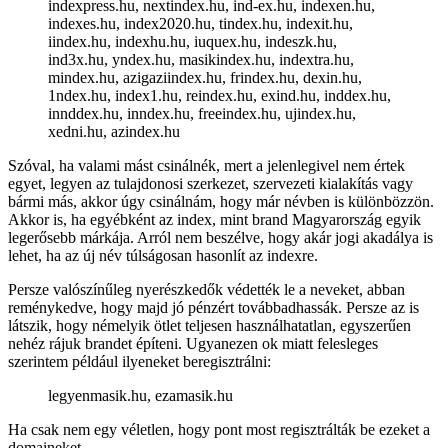
indexpress.hu, nextindex.hu, ind-ex.hu, indexen.hu,
indexes.hu, index2020.hu, tindex.hu, indexit.hu,
iindex.hu, indexhu.hu, iuquex.hu, indeszk.hu,
ind3x.hu, yndex.hu, masikindex.hu, indextra.hu,
mindex.hu, azigaziindex.hu, frindex.hu, dexin.hu,
1ndex.hu, index1.hu, reindex.hu, exind.hu, inddex.hu,
innddex.hu, inndex.hu, freeindex.hu, ujindex.hu,
xedni.hu, azindex.hu
Szóval, ha valami mást csinálnék, mert a jelenlegivel nem értek
egyet, legyen az tulajdonosi szerkezet, szervezeti kialakítás vagy
bármi más, akkor úgy csinálnám, hogy már névben is különbözzön.
Akkor is, ha egyébként az index, mint brand Magyarország egyik
legerősebb márkája. Arról nem beszélve, hogy akár jogi akadálya is
lehet, ha az új név túlságosan hasonlít az indexre.
Persze valószínűleg nyerészkedők védették le a neveket, abban
reménykedve, hogy majd jó pénzért továbbadhassák. Persze az is
látszik, hogy némelyik ötlet teljesen használhatatlan, egyszerűen
nehéz rájuk brandet építeni. Ugyanezen ok miatt felesleges
szerintem például ilyeneket beregisztrálni:
legyenmasik.hu, ezamasik.hu
Ha csak nem egy véletlen, hogy pont most regisztrálták be ezeket a
domaineket.