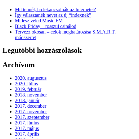
Mit tennél, ha lekapcsolnák az Internetet?
Így választanék nevet az új “indexnek”
Mi lesz veled Music FM
Black Friday – rosszul csinálod
Tervezz okosan – célok meghatározása S.M.A.R.T.
módszerrel
Legutóbbi hozzászólások
Archívum
2020. augusztus
2020. július
2019. február
2018. november
2018. január
2017. december
2017. november
2017. szeptember
2017. június
2017. május
2017. április