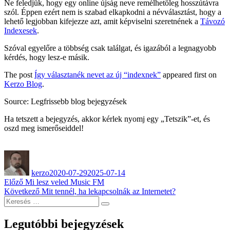
Ne feledjük, hogy egy online újság neve remélhetőleg hosszútávra
szól. Éppen ezért nem is szabad elkapkodni a névválasztást, hogy a
lehető legjobban kifejezze azt, amit képviselni szeretnének a
Távozó
Indexesek
.
Szóval egyelőre a többség csak találgat, és igazából a legnagyobb
kérdés, hogy lesz-e másik.
The post
Így választanék nevet az új “indexnek”
appeared first on
Kerzo Blog
.
Source: Legfrissebb blog bejegyzések
Ha tetszett a bejegyzés, akkor kérlek nyomj egy „Tetszik”-et, és
oszd meg ismerőseiddel!
Szerző
Közzétéve
kerzo
2020-07-29
2025-07-14
Bejegyzés
Korábbi
Előző
Mi lesz veled Music FM
bejegyzés:
Következő
Következő
Mit tennél, ha lekapcsolnák az Internetet?
navigáció
Keresés
bejegyzés:
Keresés
a
következő
Legutóbbi bejegyzések
kifejezésre: