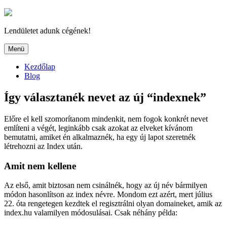
Tartalomhoz
Lendületet adunk cégének!
Menü
Kezdőlap
Blog
Így választanék nevet az új “indexnek”
Előre el kell szomorítanom mindenkit, nem fogok konkrét nevet
említeni a végét, leginkább csak azokat az elveket kívánom
bemutatni, amiket én alkalmaznék, ha egy új lapot szeretnék
létrehozni az Index után.
Amit nem kellene
Az első, amit biztosan nem csinálnék, hogy az új név bármilyen
módon hasonlítson az index névre. Mondom ezt azért, mert július
22. óta rengetegen kezdtek el regisztrálni olyan domaineket, amik az
index.hu valamilyen módosulásai. Csak néhány példa: