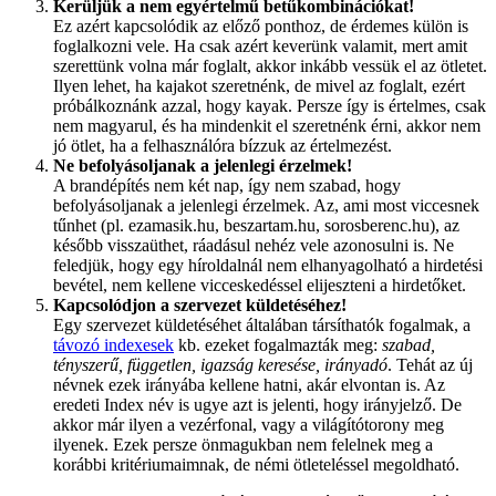
Kerüljük a nem egyértelmű betűkombinációkat!
Ez azért kapcsolódik az előző ponthoz, de érdemes külön is
foglalkozni vele. Ha csak azért keverünk valamit, mert amit
szerettünk volna már foglalt, akkor inkább vessük el az ötletet.
Ilyen lehet, ha kajakot szeretnénk, de mivel az foglalt, ezért
próbálkoznánk azzal, hogy kayak. Persze így is értelmes, csak
nem magyarul, és ha mindenkit el szeretnénk érni, akkor nem
jó ötlet, ha a felhasználóra bízzuk az értelmezést.
Ne befolyásoljanak a jelenlegi érzelmek!
A brandépítés nem két nap, így nem szabad, hogy
befolyásoljanak a jelenlegi érzelmek. Az, ami most viccesnek
tűnhet (pl. ezamasik.hu, beszartam.hu, sorosberenc.hu), az
később visszaüthet, ráadásul nehéz vele azonosulni is. Ne
feledjük, hogy egy híroldalnál nem elhanyagolható a hirdetési
bevétel, nem kellene vicceskedéssel elijeszteni a hirdetőket.
Kapcsolódjon a szervezet küldetéséhez!
Egy szervezet küldetéséhet általában társíthatók fogalmak, a
távozó indexesek
kb. ezeket fogalmazták meg:
szabad,
tényszerű, független, igazság keresése, irányadó
. Tehát az új
névnek ezek irányába kellene hatni, akár elvontan is. Az
eredeti Index név is ugye azt is jelenti, hogy irányjelző. De
akkor már ilyen a vezérfonal, vagy a világítótorony meg
ilyenek. Ezek persze önmagukban nem felelnek meg a
korábbi kritériumaimnak, de némi ötleteléssel megoldható.